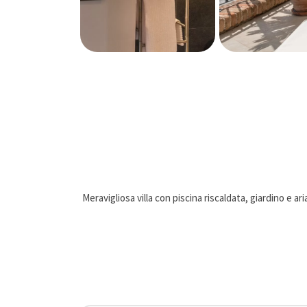
Meravigliosa villa con piscina riscaldata, giardino e 
Villa Pantera è immersa n
La proprietà è circondata da un giardino completament