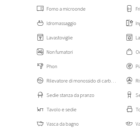
Forno a microonde
Fr
Idromassaggio
In
Villa Pantera è situata tra le verdi colline dell
Lavastoviglie
La
Vicino alla proprietà troviamo le città termali di 
delle 
Non fumatori
O
Monsummano Terme è anch'essa rin
Per gli amanti dello sport segnaliamo la presenza, 
L'ubicazione della villa rappresenta un punto di part
Phon
Pi
turistiche come Coll
Rilevatore di monossido di carbonio
R
Principali distanze
: Montecatini Terme (4 km), Monsum
Sedie stanza da pranzo
S
Si specifica che 
Tavolo e sedie
T
Vasca da bagno
V