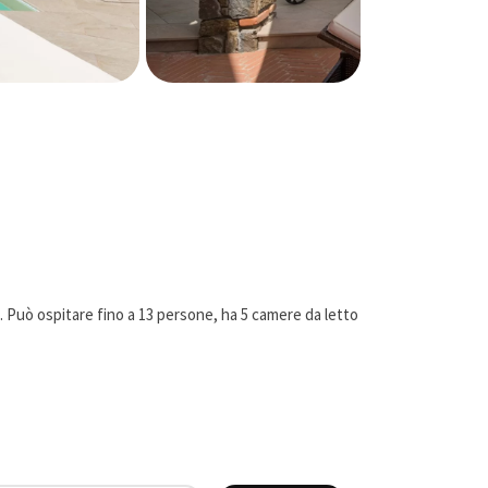
e. Può ospitare fino a 13 persone, ha 5 camere da letto
 vicino Montecatini Terme.
adante di un pendio collinare. Al livello più basso si