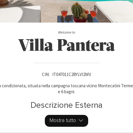
Welcome to
Villa Pantera
CIN:
IT047011C28YLVI2WV
aria condizionata, situata nella campagna toscana vicino Montecatini Term
e 6 bagni.
Descrizione Esterna
Mostra tutto
ella campagna toscana, tra le colline verdi e gli uliveti della Valdinievole,
e recintato, che si sviluppa su più livelli terrazzati lungo il crinale digr