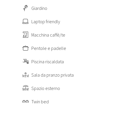
Giardino
Laptop friendly
rimonio storico-artistico e variegata dal punto di
Macchina caffè/te
mosa per lo stile Liberty delle sue ville storiche e
parchi.
Pentole e padelle
uzione artigianale di cioccolato.
di tennis e un prestigioso campo da golf a 18 buche.
Pisa, Lucca e Pistoia, ma anche altre belle attrazioni
Piscina riscaldata
 la costa versiliana.
Sala da pranzo privata
 (36 km), Pisa (50 km), Viareggio (56 km), Firenze (70
Spazio esterno
a dalla proprietà.
Twin bed