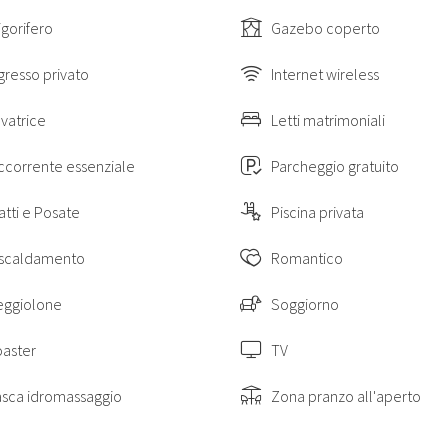
igorifero
Gazebo coperto
Luoghi da visitare
gresso privato
Internet wireless
a Valdinievole, una zona che comprende la provincia di Pistoia, dal ricco pat
paesaggistico.
vatrice
Letti matrimoniali
Montecatini Terme (4 km) e Monsummano Terme (7 km). Montecatini Terme è fa
Terme monumentali del complesso Tettuccio, per i viali alberati e i grandi 
ccorrente essenziale
Parcheggio gratuito
omata per i suoi centri termali e per l'azienda specializzata nella prod
nelle immediate vicinanze della proprietà, di un centro ippico, un circolo 
enza perfetto per visitare le principali città d'arte toscane come Firenze, 
atti e Posate
Piscina privata
odi (il paese natale di Pinocchio), Vinci (il villaggio del grande Leonardo) e
iscaldamento
Romantico
mano Terme (7 km), Collodi (14 km), Pistoia (15 km), Vinci (23 km), Lucca
km).
eggiolone
Soggiorno
le distanze qui indicate sono approssimative e si riferiscono in linea d'ari
oaster
TV
asca idromassaggio
Zona pranzo all'aperto