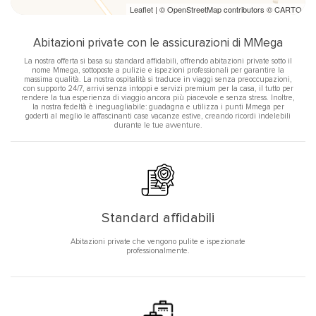
Leaflet
| ©
OpenStreetMap
contributors ©
CARTO
Abitazioni private con le assicurazioni di MMega
La nostra offerta si basa su standard affidabili, offrendo abitazioni private sotto il
nome Mmega, sottoposte a pulizie e ispezioni professionali per garantire la
massima qualità. La nostra ospitalità si traduce in viaggi senza preoccupazioni,
con supporto 24/7, arrivi senza intoppi e servizi premium per la casa, il tutto per
rendere la tua esperienza di viaggio ancora più piacevole e senza stress. Inoltre,
la nostra fedeltà è ineguagliabile: guadagna e utilizza i punti Mmega per
goderti al meglio le affascinanti case vacanze estive, creando ricordi indelebili
durante le tue avventure.
Standard affidabili
Abitazioni private che vengono pulite e ispezionate
professionalmente.