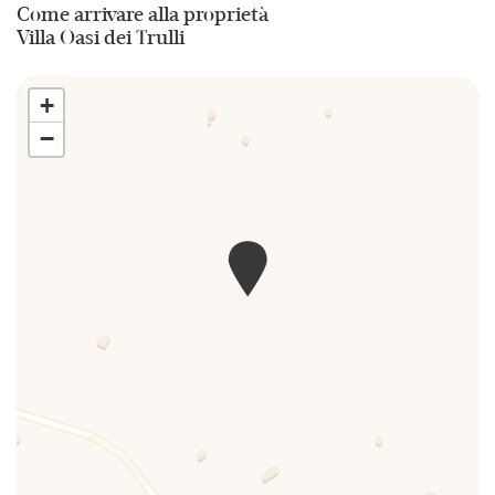
Come arrivare alla proprietà
Soggiorno
Villa Oasi dei Trulli
Tavolo e sedie
+
Toaster
−
TV
Zona pranzo all'aperto