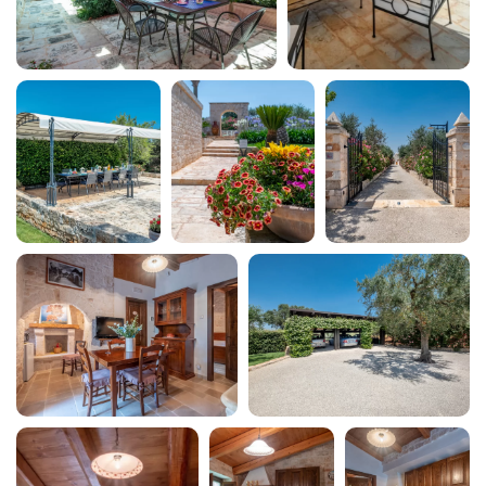
Ingresso privato
Internet wireless
Laptop friendly
Lavastoviglie
Lavatrice
Letti matrimoniali
Macchina caffè/te
Non fumatori
Occorrente essenziale