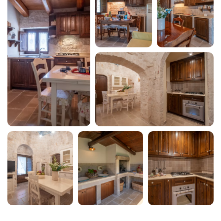
Parcheggio gratuito
Pentole e padelle
Phon
Piatti e Posate
Piscina privata
Rilevatore di monossido di carbonio
Riscaldamento
Romantico
Sedie stanza da pranzo
Seggiolone