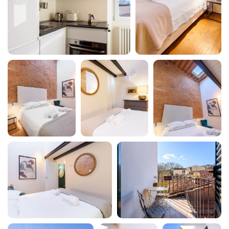
Forno a microonde
Frigorifero
Gabinetto
In città
Internet wireless
Lampada
Laptop friendly
Lavatrice
Lavatrice/Asciugatrice
Letto Queen