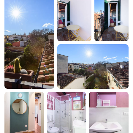
Macchina caffè/te
Non fumatori
Occorrente essenziale
Pentole e padelle
Phon
Piatti e ciotole
Piatti e Posate
Piumone
Pulizia della casa opzionale