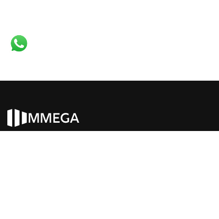
HOMES IN ITALY SRL
Via dei Velluti, 26R - 50125 FIRENZE
P. IVA 06981870485
Codice Sdi: W7YVJK9
© Copyright 2026, MMEGA, All rights reserved.