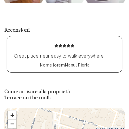
Rilevatore di monossido di carbonio
Riscaldamento
Riscaldamento autonomo
Recensioni
Riscaldamento / Condizionatore autonomo
Romantico
Great place near easy to walk everywhere
Nome loremManul Pierla
Servizi Concierge
Shampoo
Come arrivare alla proprietà
Soggiorni a lungo termine ammessi
Terrace on the roofs
Soggiorno
+
Staff di servizi
−