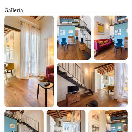
Aria condizionata
vostre serate, vi consigliamo di andare in Piazza Santo Spirito dove
Galleria
troverete molti posti tra cui scegliere
Aria condizionata in camera
Distanze da alcuni dei principali
Asciugamani
monumenti di Firenze
Asciugatrice
Cappella Brancacci: 150 mt
Basilica di Santo Spirito: 650 mt
Attrazioni turistiche
Palazzo Pitti: 850 mt
Ponte Vecchio: 1 km
Bagno privato
Basilica di Santa Maria Novella: 1,1 km
Uffizi: 1,3 km
Balcone/Terrazza
Palazzo Vecchio: 1,4 km
Duomo: 1,4 km
Biancheria da letto
IT048017C2U8C3POR4
Bicchieri
Bidet