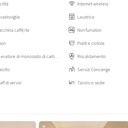
 città
Internet wireless
vastoviglie
Lavatrice
cchina caffè/te
Non fumatori
hon
Piatti e ciotole
Rilevatore di monossido di carbonio
Riscaldamento
lotto
Servizi Concierge
aff di servizi
Tavolo e sedie