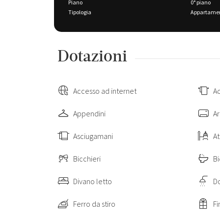
Piano
0° piano
Tipologia
Appartame
Dotazioni
Accesso ad internet
A
Appendini
Ar
Asciugamani
At
Bicchieri
Bi
Divano letto
D
Ferro da stiro
Fi