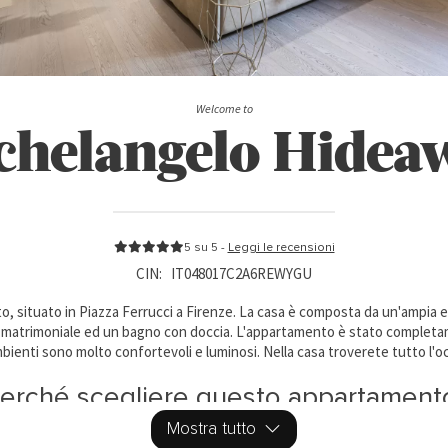
Welcome to
chelangelo Hidea
5 su 5 -
Leggi le recensioni
CIN:
IT048017C2A6REWYGU
 situato in Piazza Ferrucci a Firenze. La casa è composta da un'ampia e l
o matrimoniale ed un bagno con doccia. L'appartamento è stato completam
mbienti sono molto confortevoli e luminosi. Nella casa troverete tutto l'o
erché scegliere questo appartament
Mostra tutto