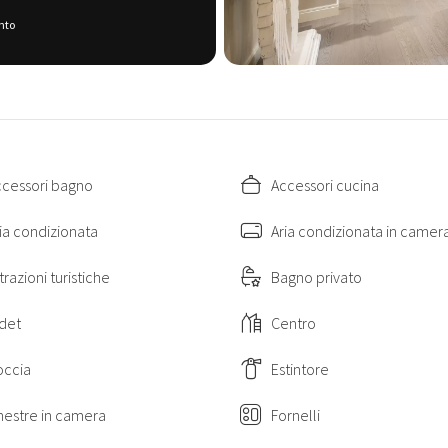
Piazzale Michelangelo: 800 mt
nto
Abbazia di San Miniato a Monte: 1 km
Basilica di Santa Croce: 1,1 km
Palazzo Vecchio: 1,5 km
Uffizi: 1,5 km
Ponte Vecchio: 1,6 km
Bargello: 1,6 km
Duomo: 1,9 km
Palazzo Pitti: 1,9 km
ccessori bagno
Accessori cucina
048017LTN6835
ia condizionata
Aria condizionata in camer
trazioni turistiche
Bagno privato
det
Centro
occia
Estintore
nestre in camera
Fornelli