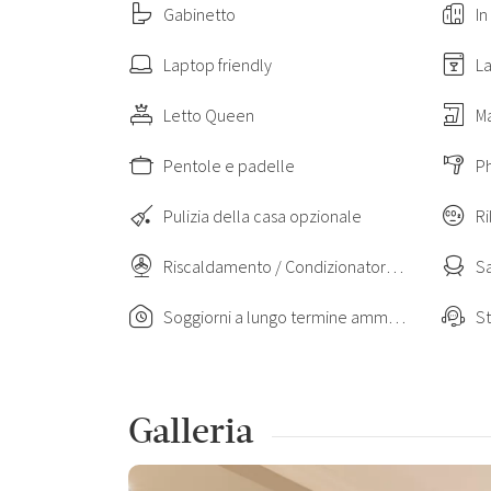
Gabinetto
In
Laptop friendly
La
Letto Queen
Ma
Pentole e padelle
P
Pulizia della casa opzionale
Riscaldamento / Condizionatore autonomo
Sa
Soggiorni a lungo termine ammessi
St
Galleria