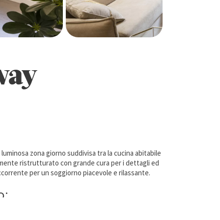
way
uminosa zona giorno suddivisa tra la cucina abitabile
ente ristrutturato con grande cura per i dettagli ed
ccorrente per un soggiorno piacevole e rilassante.
o: