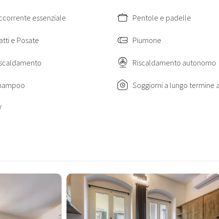
IT048017C23B4MVHQY
ccorrente essenziale
Pentole e padelle
atti e Posate
Piumone
iscaldamento
Riscaldamento autonomo
hampoo
V