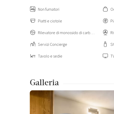
Non fumatori
O
Piatti e ciotole
Pi
Rilevatore di monossido di carbonio
R
Servizi Concierge
S
Tavolo e sedie
T
Galleria