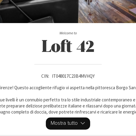
Welcome to
Loft 42
CIN:
IT048017C23B4MVHQY
irenze! Questo accogliente rifugio vi aspetta nella pittoresca Borgo San 
e livelli è un connubio perfetto tra lo stile industriale contemporaneo e il 
 preparare deliziose prelibatezze italiane e rilassarvi dopo una giornata 
agno completo di doccia, dove potrete rinfrescarvi e ricaricare le energie
Mostra tutto
, tra cui aria condizionata per rinfrescare le vostre serate estive, forno
rilassarvi con un film dopo una lunga giornata di visite.