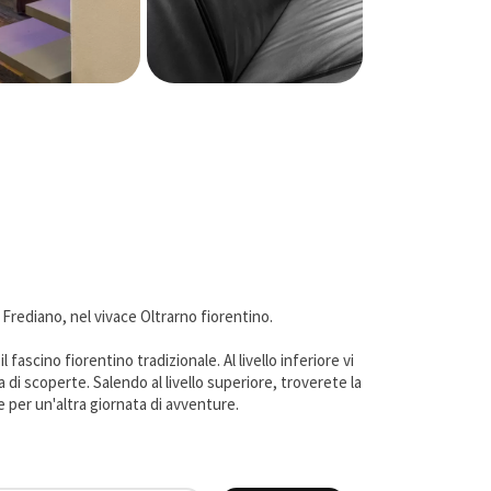
Frediano, nel vivace Oltrarno fiorentino.
fascino fiorentino tradizionale. Al livello inferiore vi
di scoperte. Salendo al livello superiore, troverete la
 per un'altra giornata di avventure.
 per preparare gustose specialità locali e una TV per