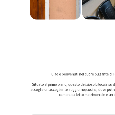
Ciao e benvenuti nel cuore pulsante di F
Situato al primo piano, questo delizioso bilocale su du
accoglie un accogliente soggiorno/cucina, dove potrete
camera da letto matrimoniale e un b
L'appartamento è dotato di tutte le comodità moderne