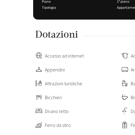
Piano
1° piano
Tipologia
Appartame
Distanze
Dotazioni
Accesso ad internet
A
Appendini
Ar
Attrazioni turistiche
Ba
Bicchieri
Bi
Divano letto
D
Ferro da stiro
Fi