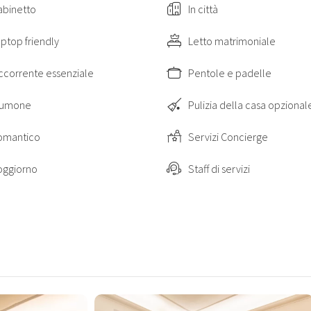
abinetto
In città
ptop friendly
Letto matrimoniale
ccorrente essenziale
Pentole e padelle
iumone
Pulizia della casa opzional
omantico
Servizi Concierge
oggiorno
Staff di servizi