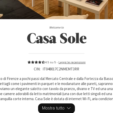
Welcome to
Casa Sole
4.5 su 5 -
Leggi le recensioni
CIN:
IT048017C2NMEMT3RR
ico di Firenze a pochi passi dal Mercato Centrale e dalla Fortezza da Bass
dettagli come i pavimenti in parquet e le modanature alle pareti, saprann
viamo un elegante salotto con tavolo da pranzo, divano e TV ed una una 
ue camere adorabili da letto matrimoniali (una con due letti singoli ed un
anquilla corte interna. Casa Sole è dotata di internet Wi-Fi, aria condizi
come se foste a casa vostra.
Mostra tutto