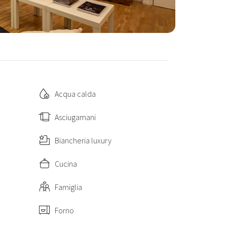
i Firenze
Acqua calda
Asciugamani
Biancheria luxury
Cucina
Famiglia
Forno