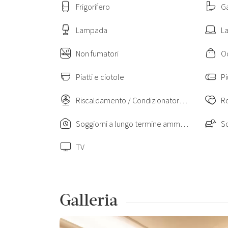
Frigorifero
G
Lampada
La
Non fumatori
O
Piatti e ciotole
P
Riscaldamento / Condizionatore autonomo
R
Soggiorni a lungo termine ammessi
S
TV
Galleria