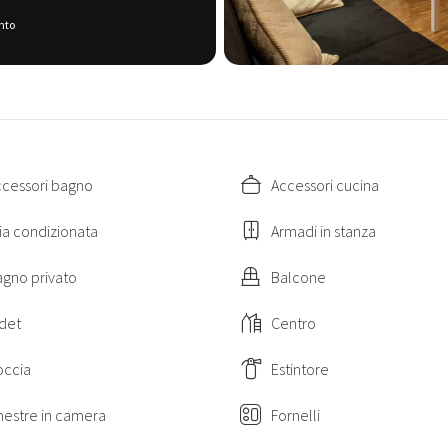
pizzerie e pub.
nto
 da alcuni dei principali monumenti d
Galleria dell'Accademia: 500 mt
Fortezza da Basso: 550 mt
Cappelle Medicee: 550 mt
Duomo: 800 mt
ccessori bagno
Accessori cucina
Santa Maria Novella: 850 mt
Palazzo Vecchio: 1,2 km
ia condizionata
Armadi in stanza
Ponte Vecchio: 1,3 km
Uffizi: 1,4 km
gno privato
Balcone
048017LTN9796
IT048017C2NMEMT3RR
det
Centro
occia
Estintore
nestre in camera
Fornelli